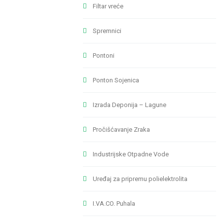
Filtar vreće
Spremnici
Pontoni
Ponton Sojenica
Izrada Deponija – Lagune
Pročišćavanje Zraka
Industrijske Otpadne Vode
Uređaj za pripremu polielektrolita
I.VA.CO. Puhala