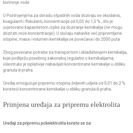
bistrenje vode.
U Postrojenjima za obradu otpadnih voda doziraju se oksidansi,
koagulanti i flokulanti, koncentracija od 0,05 do 1,5 % , što je
uvjetovano kapacitetom crpke za doziranje kemikalija (ne mogu
dozirati veće koncentracije). U slučaju nabavke već pripremljene
otopine, masa i volumen kemikalija se povećava i do 2000 puta.
Zbog povećane potrebe za transportom i skladištenjem kemikalija,
koje podliježu posebnoj zakonskoj regulativi o kemikalijama,
višestruko je isplativije nabavljati koncentrirane kemikalije u obliku
granula ili praha.
Uređaj omogućuje pripremu otopina željenih udjela od 0,01 do 2 %
koristeći koncentrirane kemikalije u obliku granula ili praha.
Primjena uređaja za pripremu elektrolita
Uređaji za pripremu polielektrolita koriste se za: