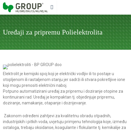
Uređaji za pripremu Polielektrolita
Elektrolit je kemijski spoj koji je električki vodljiv ili to postaje u
otopljenom ili rastaljenom stanju jer sadrži ili stvara pokretljive ione
koji mogu prenositi električni naboj.
Potpuno automatizirani uređaj za pripremu i doziranje otopine za
kontinuirani rad. Uređaj je kompaktan tj. objedinjuje pripremu,
doziranje, namakanje, otapanje i dozrijevanje.
Zakonom određeni zahtjevi za kvalitetnu obradu otpadnih,
industrijskih i pitkih voda, uvjetuju primjenu tehnologija koje, između
ostaloga, trebaju oksidanse, koagulante i flokulante tj. kemikalije za