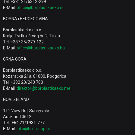
Tel: +381 21/6312-299
E-Mail:
office@borplastikaeko.rs
BOSNA i HERCEGOVINA
Borplastikaeko d.o.o.
Kralja Tvrtka Prvog br. 2, Tuzla
Tel: +387 35/279-122
E-Mail:
office@borplastikaeko.ba
CRNA GORA
Borplastikaeko d.o.o.
Kozaračka 21a, 81000, Podgorica
Tel: +382 20/240 780
E-Mail:
direktor@borplastikaeko.me
NOVI ZELAND
111 View Rd | Sunnyvale
Auckland 0612
Tel : +64 21/1931-777
E-Mail:
info@bp-group.hr