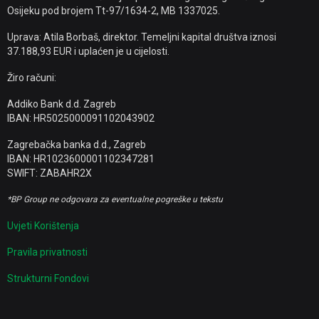
Osijeku pod brojem Tt-97/1634-2, MB 1337025.
Uprava: Atila Borbaš, direktor. Temeljni kapital društva iznosi
37.188,93 EUR i uplaćen je u cijelosti.
Žiro računi:
Addiko Bank d.d. Zagreb
IBAN: HR5025000091102043902
Zagrebačka banka d.d., Zagreb
IBAN: HR1023600001102347281
SWIFT: ZABAHR2X
*BP Group ne odgovara za eventualne pogreške u tekstu
Uvjeti Korištenja
Pravila privatnosti
Strukturni Fondovi