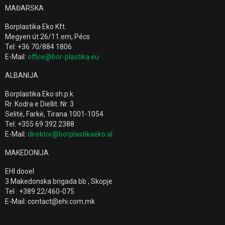
MAĐARSKA
Borplastika Eko Kft.
Megyeri út 26/11.em, Pécs
Tel: +36 70/884 1806
E-Mail:
office@bor-plastika.eu
ALBANIJA
Borplastika Eko sh.p.k.
Rr. Kodra e Diellit. Nr. 3
Selitë, Farkë, Tirana 1001-1054
Tel: +355 69 392 2388
E-Mail:
direktor@borplastikaeko.al
MAKEDONIJA
EHI dooel
3 Makedonska brigada bb , Skopje
Tel : +389 22/460-075
E-Mail: contact@ehi.com.mk