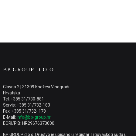
BP GROUP D.O.O.
Glavna 2 | 31309 Kneževi Vinogradi
Hrvatska
Tel: +385 31/730-881
Servis: +385 31/732-183
Fax: +385 31/732- 178
E-Mail:
info@bp-group.hr
EORI/PIB: HR29676373000
BP GROUP d.o.o. Društvo je upisano u registar Trgovačkog suda u