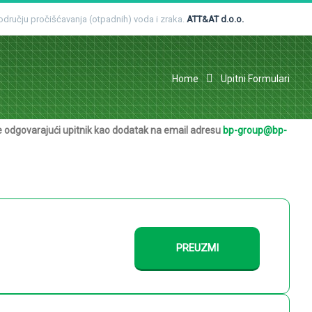
 području pročišćavanja (otpadnih) voda i zraka.
ATT&AT d.o.o.
Home
Upitni Formulari
e odgovarajući upitnik kao dodatak na email adresu
bp-group@bp-
PREUZMI