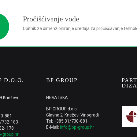
Pročišćivanje vode
Upitnik za dimenzioniranje uređaja za pročišćavanje tehno
 D.O.O.
BP GROUP
PART
DIZA
09 Kneževi
HRVATSKA
BP GROUP d.o.o.
Glavna 2, Kneževi Vinogradi
30-881
Tel: +385 31/730-881
1/732-183
E-Mail:
info@bp-group.hr
32- 178
-group.hr