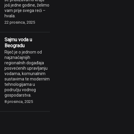
još jedne godine, želimo
vam prije svega reći –
hvala.
22 prosinca, 2025
Sajmu voda u
Beogradu
Riječ je o jednom od
najznačajnijih
regionalnih događaja
posvećenih upravljanju
vodama, komunalnim
sustavima te modernim
tehnologijama u
području vodnog
gospodarstva.
8 prosinca, 2025