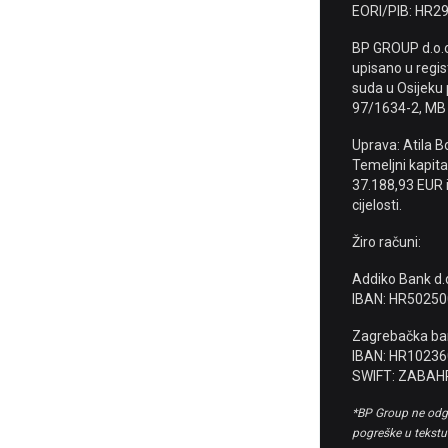
EORI/PIB: HR2
BP GROUP d.o.o
upisano u regi
suda u Osijeku
97/1634-2, MB
Uprava: Atila Bo
Temeljni kapita
37.188,93 EUR i
cijelosti.
Žiro računi:
Addiko Bank d.
IBAN: HR5025
Zagrebačka ban
IBAN: HR1023
SWIFT: ZABAH
*BP Group ne odg
pogreške u tekstu