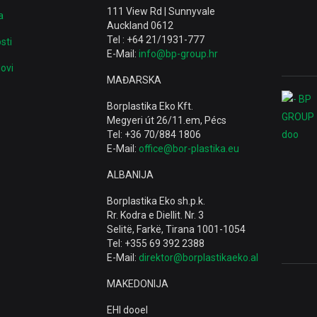
111 View Rd | Sunnyvale
a
Auckland 0612
Tel : +64 21/1931-777
sti
E-Mail:
info@bp-group.hr
ovi
MAĐARSKA
Borplastika Eko Kft.
Megyeri út 26/11.em, Pécs
Tel: +36 70/884 1806
E-Mail:
office@bor-plastika.eu
ALBANIJA
Borplastika Eko sh.p.k.
Rr. Kodra e Diellit. Nr. 3
Selitë, Farkë, Tirana 1001-1054
Tel: +355 69 392 2388
E-Mail:
direktor@borplastikaeko.al
MAKEDONIJA
EHI dooel