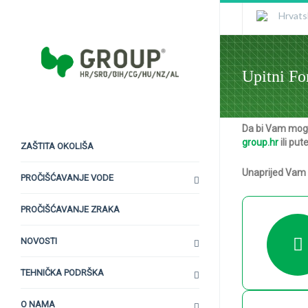
Hrvats
Upitni Fo
Da bi Vam mogli
group.hr
ili pu
ZAŠTITA OKOLIŠA
Unaprijed Vam 
PROČIŠĆAVANJE VODE
PROČIŠĆAVANJE ZRAKA
NOVOSTI
TEHNIČKA PODRŠKA
O NAMA