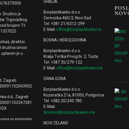
SRBIJA
9676373000
POS
Borplastikaeko d.o.o.
NOV
. Društvo je
Čerevićka 46D/2, Novi Sad
star Trgovačkog
Tel: +381 21/6312-299
 pod brojem Tt-
E-Mail:
office@borplastikaeko.rs
 1337025.
BOSNA i HERCEGOVINA
rbaš, direktor.
l društva iznosi
Borplastikaeko d.o.o.
 uplaćen je u
Kralja Tvrtka Prvog br. 2, Tuzla
Tel: +387 35/279-122
E-Mail:
office@borplastikaeko.ba
CRNA GORA
d. Zagreb
000091102043902
Borplastikaeko d.o.o.
Kozaračka 21a, 81000, Podgorica
ka d.d., Zagreb
Tel: +382 20/240 780
600001102347281
E-Mail:
R2X
direktor@borplastikaeko.me
ovara za eventualne
NOVI ZELAND