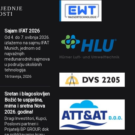
LJEDNJE
OSTI
Sajam IFAT 2026
Od 4. do 7. svibnja 2026.
izlažemo na sajmu IFAT
Munich, jednom od
najvažnijih
međunarodnih sajmova
u području okolišnih
tehnologija.
16 travnja, 2026
Sretan i blagoslovljen
Božić te uspješna,
mirna i sretna Nova
2026. godina!
Dragi Investitori, Kupci,
Poslovni partneri i
Prijatelji BP GROUP, dok
se približavamo kraju