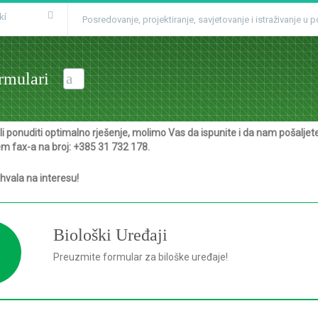
ki
Posredovanje, projektiranje, savjetovanje i istraživanje u
rmulari
 ponuditi optimalno rješenje, molimo Vas da ispunite i da nam pošaljet
tem fax-a na broj: +385 31 732 178.
hvala na interesu!
Biološki Uređaji
Preuzmite formular za biloške uređaje!