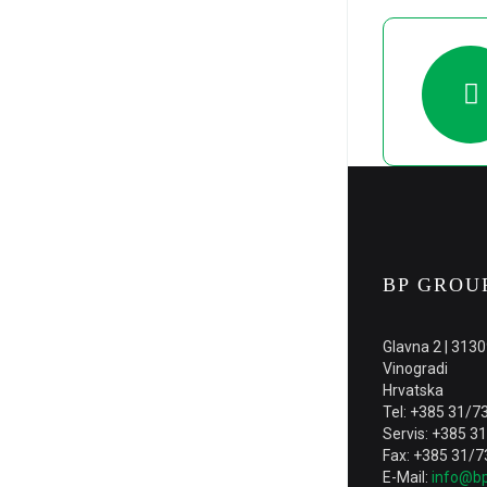
BP GROUP
Glavna 2 | 313
Vinogradi
Hrvatska
Tel: +385 31/7
Servis: +385 3
Fax: +385 31/7
E-Mail:
info@bp