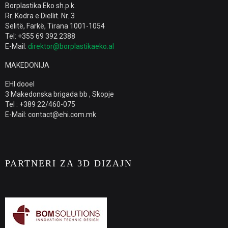
Borplastika Eko sh.p.k.
Rr. Kodra e Diellit. Nr. 3
Selitë, Farkë, Tirana 1001-1054
Tel: +355 69 392 2388
E-Mail:
direktor@borplastikaeko.al
MAKEDONIJA
EHI dooel
3 Makedonska brigada bb , Skopje
Tel : +389 22/460-075
E-Mail: contact@ehi.com.mk
PARTNERI ZA 3D DIZAJN