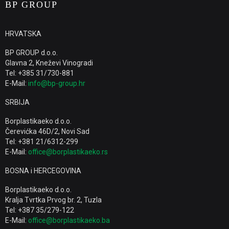
BP GROUP
HRVATSKA
BP GROUP d.o.o.
Glavna 2, Kneževi Vinogradi
Tel: +385 31/730-881
E-Mail:
info@bp-group.hr
SRBIJA
Borplastikaeko d.o.o.
Čerevićka 46D/2, Novi Sad
Tel: +381 21/6312-299
E-Mail:
office@borplastikaeko.rs
BOSNA i HERCEGOVINA
Borplastikaeko d.o.o.
Kralja Tvrtka Prvog br. 2, Tuzla
Tel: +387 35/279-122
E-Mail:
office@borplastikaeko.ba