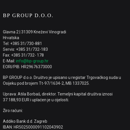
BP GROUP D.O.O.
Glavna 2 | 31309 Kneževi Vinogradi
Hrvatska
Tel: +385 31/730-881
Servis: +385 31/732-183
Fax: +385 31/732- 178
E-Mail:
info@bp-group.hr
EORI/PIB: HR29676373000
BP GROUP d.o.o. Društvo je upisano u registar Trgovačkog suda u
Osijeku pod brojem Tt-97/1634-2, MB 1337025.
Uprava: Atila Borbaš, direktor. Temeljni kapital društva iznosi
37.188,93 EUR i uplaćen je u cijelosti.
Žiro računi:
Addiko Bank d.d. Zagreb
IBAN: HR5025000091102043902