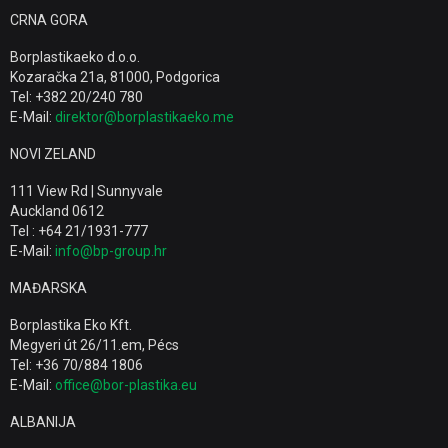
CRNA GORA
Borplastikaeko d.o.o.
Kozaračka 21a, 81000, Podgorica
Tel: +382 20/240 780
E-Mail:
direktor@borplastikaeko.me
NOVI ZELAND
111 View Rd | Sunnyvale
Auckland 0612
Tel : +64 21/1931-777
E-Mail:
info@bp-group.hr
MAĐARSKA
Borplastika Eko Kft.
Megyeri út 26/11.em, Pécs
Tel: +36 70/884 1806
E-Mail:
office@bor-plastika.eu
ALBANIJA