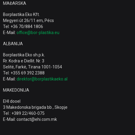
MAĐARSKA
Borplastika Eko Kft.
Megyeri út 26/11.em, Pécs
Tel: +36 70/884 1806
E-Mail:
office@bor-plastika.eu
ALBANIJA
Borplastika Eko sh.p.k.
Rr. Kodra e Diellit. Nr. 3
Selitë, Farkë, Tirana 1001-1054
Tel: +355 69 392 2388
E-Mail:
direktor@borplastikaeko.al
MAKEDONIJA
EHI dooel
3 Makedonska brigada bb , Skopje
Tel : +389 22/460-075
E-Mail: contact@ehi.com.mk