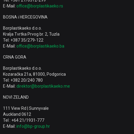
Tel: +381 21/6312-299
E-Mail:
office@borplastikaeko.rs
BOSNA i HERCEGOVINA
Borplastikaeko d.o.o.
Kralja Tvrtka Prvog br. 2, Tuzla
Tel: +387 35/279-122
E-Mail:
office@borplastikaeko.ba
CRNA GORA
Borplastikaeko d.o.o.
Kozaračka 21a, 81000, Podgorica
Tel: +382 20/240 780
E-Mail:
direktor@borplastikaeko.me
NOVI ZELAND
111 View Rd | Sunnyvale
Auckland 0612
Tel : +64 21/1931-777
E-Mail:
info@bp-group.hr