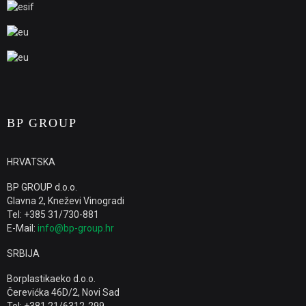
BP GROUP
HRVATSKA
BP GROUP d.o.o.
Glavna 2, Kneževi Vinogradi
Tel: +385 31/730-881
E-Mail:
info@bp-group.hr
SRBIJA
Borplastikaeko d.o.o.
Čerevićka 46D/2, Novi Sad