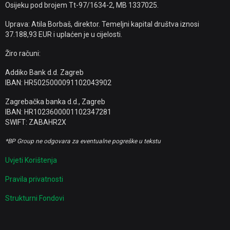
Osijeku pod brojem Tt-97/1634-2, MB 1337025.
Uprava: Atila Borbaš, direktor. Temeljni kapital društva iznosi
37.188,93 EUR i uplaćen je u cijelosti.
Žiro računi:
Addiko Bank d.d. Zagreb
IBAN: HR5025000091102043902
Zagrebačka banka d.d., Zagreb
IBAN: HR1023600001102347281
SWIFT: ZABAHR2X
*BP Group ne odgovara za eventualne pogreške u tekstu
Uvjeti Korištenja
Pravila privatnosti
Strukturni Fondovi