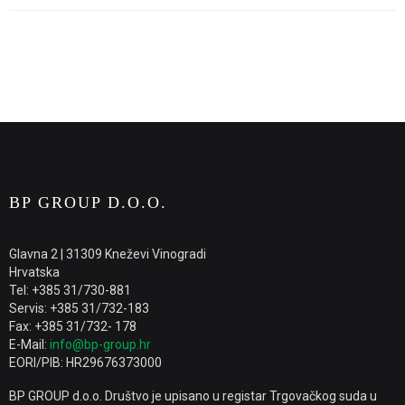
BP GROUP D.O.O.
Glavna 2 | 31309 Kneževi Vinogradi
Hrvatska
Tel: +385 31/730-881
Servis: +385 31/732-183
Fax: +385 31/732- 178
E-Mail:
info@bp-group.hr
EORI/PIB: HR29676373000
BP GROUP d.o.o. Društvo je upisano u registar Trgovačkog suda u