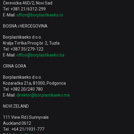
Čerevićka 46D/2, Novi Sad
Tel: +381 21/6312-299
E-Mail:
office@borplastikaeko.rs
BOSNA i HERCEGOVINA
Borplastikaeko d.o.o.
Kralja Tvrtka Prvog br. 2, Tuzla
Tel: +387 35/279-122
E-Mail:
office@borplastikaeko.ba
CRNA GORA
Borplastikaeko d.o.o.
Kozaračka 21a, 81000, Podgorica
Tel: +382 20/240 780
E-Mail:
direktor@borplastikaeko.me
NOVI ZELAND
111 View Rd | Sunnyvale
Auckland 0612
Tel : +64 21/1931-777