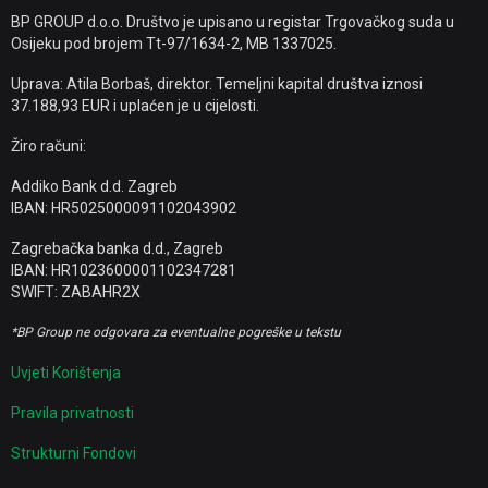
BP GROUP d.o.o. Društvo je upisano u registar Trgovačkog suda u
Osijeku pod brojem Tt-97/1634-2, MB 1337025.
Uprava: Atila Borbaš, direktor. Temeljni kapital društva iznosi
37.188,93 EUR i uplaćen je u cijelosti.
Žiro računi:
Addiko Bank d.d. Zagreb
IBAN: HR5025000091102043902
Zagrebačka banka d.d., Zagreb
IBAN: HR1023600001102347281
SWIFT: ZABAHR2X
*BP Group ne odgovara za eventualne pogreške u tekstu
Uvjeti Korištenja
Pravila privatnosti
Strukturni Fondovi