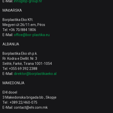
E-Mail:
info@bp-group.hr
MAĐARSKA
Borplastika Eko Kft.
Megyeri út 26/11.em, Pécs
Tel: +36 70/884 1806
E-Mail:
office@bor-plastika.eu
ALBANIJA
Borplastika Eko sh.p.k.
Rr. Kodra e Diellit. Nr. 3
Selitë, Farkë, Tirana 1001-1054
Tel: +355 69 392 2388
E-Mail:
direktor@borplastikaeko.al
MAKEDONIJA
EHI dooel
3 Makedonska brigada bb , Skopje
Tel : +389 22/460-075
E-Mail: contact@ehi.com.mk