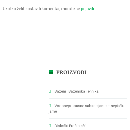
Ukoliko želite ostaviti komentar, morate se
prijaviti
.
PROIZVODI
Bazeni i Bazenska Tehnika
Vodonepropusne sabirne jame – septičke
jame
Biološki Pročistači