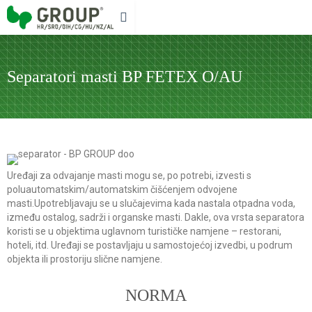
Separatori masti BP FETEX O/AU
Uređaji za odvajanje masti mogu se, po potrebi, izvesti s
poluautomatskim/automatskim čišćenjem odvojene
masti.Upotrebljavaju se u slučajevima kada nastala otpadna voda,
između ostalog, sadrži i organske masti. Dakle, ova vrsta separatora
koristi se u objektima uglavnom turističke namjene – restorani,
hoteli, itd. Uređaji se postavljaju u samostojećoj izvedbi, u podrum
objekta ili prostoriju slične namjene.
NORMA