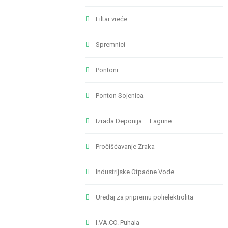
Filtar vreće
Spremnici
Pontoni
Ponton Sojenica
Izrada Deponija – Lagune
Pročišćavanje Zraka
Industrijske Otpadne Vode
Uređaj za pripremu polielektrolita
I.VA.CO. Puhala