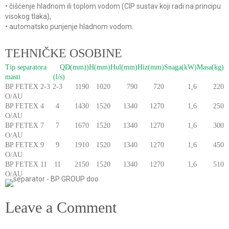
• čišćenje hladnom ili toplom vodom (CIP sustav koji radi na principu
visokog tlaka),
• automatsko punjenje hladnom vodom.
TEHNIČKE OSOBINE
Tip separatora
Q
D(mm))
H(mm)
Hul(mm)
Hiz(mm)
Snaga(kW)
Masa(kg)
masti
(l/s)
BP FETEX 2-3
2-3
1190
1020
790
720
1,6
220
O/AU
BP FETEX 4
4
1430
1520
1340
1270
1,6
250
O/AU
BP FETEX 7
7
1670
1520
1340
1270
1,6
300
O/AU
BP FETEX 9
9
1910
1520
1340
1270
1,6
450
O/AU
BP FETEX 11
11
2150
1520
1340
1270
1,6
510
O/AU
Leave a Comment