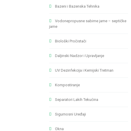
Bazeni i Bazenska Tehnika
Vodonepropusne sabirne jame – septičke
jame
Biološki Pročistači
Daljinski Nadzor i Upravljanje
UV Dezinfekcija i Kemijski Tretman
Kompostiranje
Separatori Lakih Tekućina
Sigurnosni Uređaji
Okna