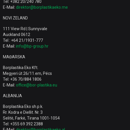
Tel: +382 20/240 780
E-Mail:
direktor@borplastikaeko.me
NOVI ZELAND
111 View Rd | Sunnyvale
Auckland 0612
Tel : +64 21/1931-777
E-Mail:
info@bp-group.hr
MAĐARSKA
Borplastika Eko Kft.
Megyeri út 26/11.em, Pécs
Tel: +36 70/884 1806
E-Mail:
office@bor-plastika.eu
ALBANIJA
Borplastika Eko sh.p.k.
Rr. Kodra e Diellit. Nr. 3
Selitë, Farkë, Tirana 1001-1054
Tel: +355 69 392 2388
E-Mail:
direktor@borplastikaeko.al