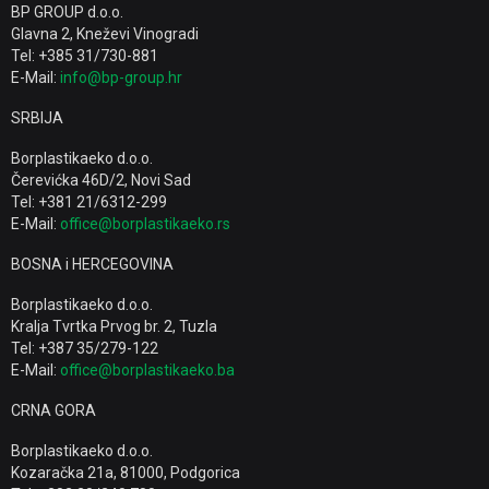
BP GROUP d.o.o.
Glavna 2, Kneževi Vinogradi
Tel: +385 31/730-881
E-Mail:
info@bp-group.hr
SRBIJA
Borplastikaeko d.o.o.
Čerevićka 46D/2, Novi Sad
Tel: +381 21/6312-299
E-Mail:
office@borplastikaeko.rs
BOSNA i HERCEGOVINA
Borplastikaeko d.o.o.
Kralja Tvrtka Prvog br. 2, Tuzla
Tel: +387 35/279-122
E-Mail:
office@borplastikaeko.ba
CRNA GORA
Borplastikaeko d.o.o.
Kozaračka 21a, 81000, Podgorica