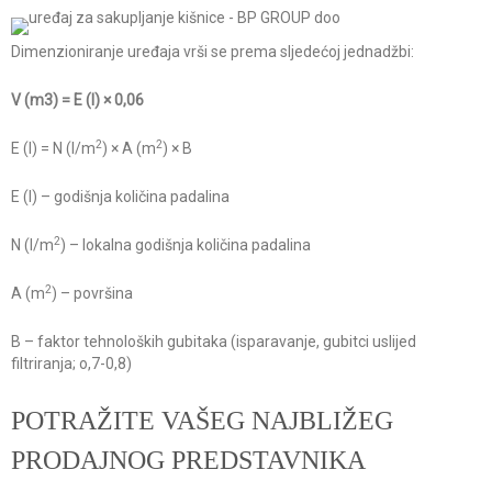
Dimenzioniranje uređaja vrši se prema sljedećoj jednadžbi:
V (m3) = E (l) × 0,06
2
2
E (l) = N (l/m
) × A (m
) × B
E (l) – godišnja količina padalina
2
N (l/m
) – lokalna godišnja količina padalina
2
A (m
) – površina
B – faktor tehnoloških gubitaka (isparavanje, gubitci uslijed
filtriranja; o,7-0,8)
POTRAŽITE VAŠEG NAJBLIŽEG
PRODAJNOG PREDSTAVNIKA