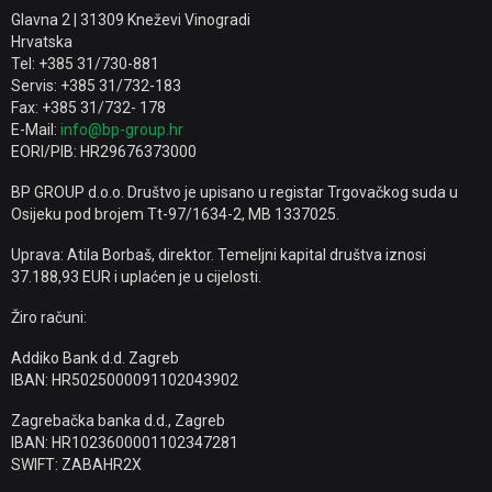
Glavna 2 | 31309 Kneževi Vinogradi
Hrvatska
Tel: +385 31/730-881
Servis: +385 31/732-183
Fax: +385 31/732- 178
E-Mail:
info@bp-group.hr
EORI/PIB: HR29676373000
BP GROUP d.o.o. Društvo je upisano u registar Trgovačkog suda u
Osijeku pod brojem Tt-97/1634-2, MB 1337025.
Uprava: Atila Borbaš, direktor. Temeljni kapital društva iznosi
37.188,93 EUR i uplaćen je u cijelosti.
Žiro računi:
Addiko Bank d.d. Zagreb
IBAN: HR5025000091102043902
Zagrebačka banka d.d., Zagreb
IBAN: HR1023600001102347281
SWIFT: ZABAHR2X