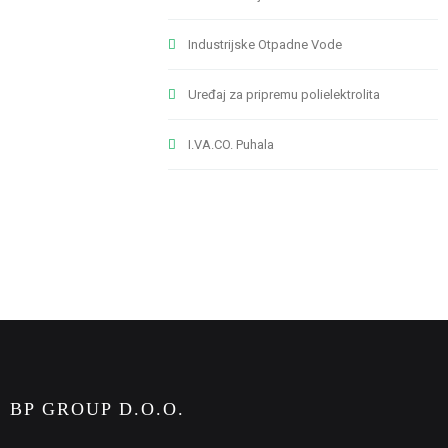
Industrijske Otpadne Vode
Uređaj za pripremu polielektrolita
I.VA.CO. Puhala
BP GROUP D.O.O.