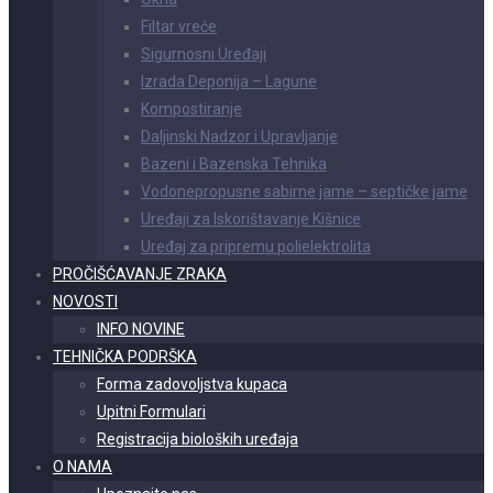
Filtar vreće
Sigurnosni Uređaji
Izrada Deponija – Lagune
Kompostiranje
Daljinski Nadzor i Upravljanje
Bazeni i Bazenska Tehnika
Vodonepropusne sabirne jame – septičke jame
Uređaji za Iskorištavanje Kišnice
Uređaj za pripremu polielektrolita
PROČIŠĆAVANJE ZRAKA
NOVOSTI
INFO NOVINE
TEHNIČKA PODRŠKA
Forma zadovoljstva kupaca
Upitni Formulari
Registracija bioloških uređaja
O NAMA