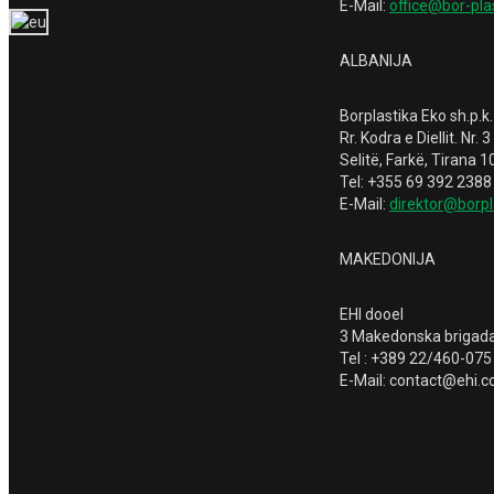
E-Mail:
office@bor-pla
ALBANIJA
Borplastika Eko sh.p.k.
Rr. Kodra e Diellit. Nr. 3
Selitë, Farkë, Tirana 
Tel: +355 69 392 2388
E-Mail:
direktor@borpl
MAKEDONIJA
EHI dooel
3 Makedonska brigada
Tel : +389 22/460-075
E-Mail: contact@ehi.