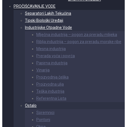
PROČIŠĆAVANJE VODE
Separatori Lakih Tekućina
Tipski Biološki Uređaji
Industrijske Otpadne Vode
Mlječna industrija – pogon za preradu mlijeka
Riblja industrija – pogon za preradu morske ribe
Mesna industrija
Prerada voća i povrća
Papirna industrija
Vinarija
Proizvodnja čelika
Proizvodna ulja
Teška industrija
Referentna Lista
Ostalo
Spremnici
Pontoni
Okna