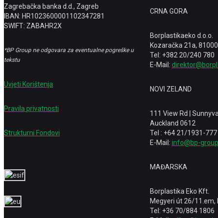
Zagrebačka banka d.d., Zagreb
CRNA GORA
IBAN: HR1023600001102347281
SWIFT: ZABAHR2X
Borplastikaeko d.o.o.
Kozaračka 21a, 81000
*BP Group ne odgovara za eventualne pogreške u
Tel: +382 20/240 780
tekstu
E-Mail:
direktor@borp
Uvjeti Korištenja
NOVI ZELAND
Pravila privatnosti
111 View Rd | Sunnyva
Auckland 0612
Strukturni Fondovi
Tel : +64 21/1931-777
E-Mail:
info@bp-group
MAĐARSKA
Borplastika Eko Kft.
Megyeri út 26/11.em,
Tel: +36 70/884 1806