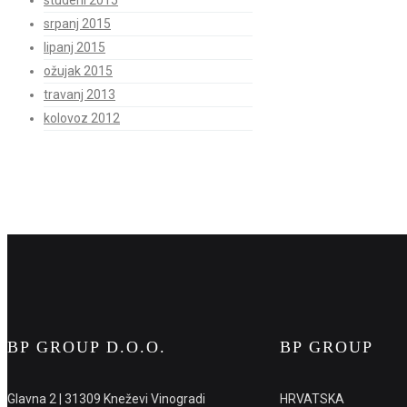
studeni 2015
srpanj 2015
lipanj 2015
ožujak 2015
travanj 2013
kolovoz 2012
BP GROUP D.O.O.
BP GROUP
Glavna 2 | 31309 Kneževi Vinogradi
HRVATSKA