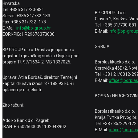
Hrvatska
Tel: +385 31/730-881
BP GROUP d.o.o.
Servis: +385 31/732-183
Glavna 2, Kneževi Vin
Fax: +385 31/732- 178
Tel: +385 31/730-881
E-Mail:
info@bp-group.hr
E-Mail:
info@bp-group
EORI/PIB: HR29676373000
SRBIJA
BP GROUP d.o.o. Društvo je upisano u
registar Trgovačkog suda u Osijeku pod
brojem Tt-97/1634-2, MB 1337025.
Borplastikaeko d.o.o.
Čerevićka 46D/2, Novi
Tel: +381 21/6312-29
Uprava: Atila Borbaš, direktor. Temeljni
E-Mail:
office@borplas
kapital društva iznosi 37.188,93 EUR i
uplaćen je u cijelosti.
BOSNA i HERCEGOVI
Žiro računi:
Borplastikaeko d.o.o.
Kralja Tvrtka Prvog br.
Addiko Bank d.d. Zagreb
Tel: +387 35/279-122
IBAN: HR5025000091102043902
E-Mail:
office@borplas