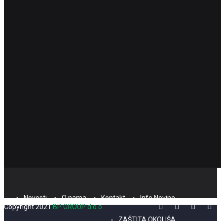
Novosti
O nama
Kontakt
Info Novine
Copyright 2021
BP GROUP d.o.o.
ZAŠTITA OKOLIŠA