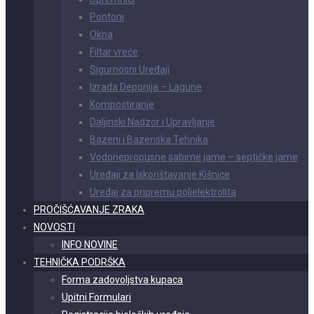
Pontoni
Okna
Filtar vreće
Sigurnosni Uređaji
Izrada Deponija – Lagune
Kompostiranje
Daljinski Nadzor i Upravljanje
Bazeni i Bazenska Tehnika
Vodonepropusne sabirne jame – septičke jame
Uređaji za Iskorištavanje Kišnice
Uređaj za pripremu polielektrolita
PROČIŠĆAVANJE ZRAKA
NOVOSTI
INFO NOVINE
TEHNIČKA PODRŠKA
Forma zadovoljstva kupaca
Upitni Formulari