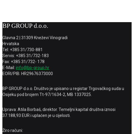
BP GROUP d.o.o.
Glavna 2 | 31309 Kneževi Vinogradi
Hrvatska
Tel: +385 31/730-881
Servis: +385 31/732-183
Fax: +385 31/732- 178
E-Mail:
info@bp-group.hr
EORI/PIB: HR29676373000
BP GROUP d.o.o. Društvo je upisano u registar Trgovačkog suda u
Osijeku pod brojem Tt-97/1634-2, MB 1337025.
Uprava: Atila Borbaš, direktor. Temeljni kapital društva iznosi
37.188,93 EUR i uplaćen je u cijelosti.
Žiro računi: