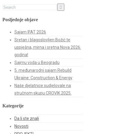
Posljednje objave
Sajam IFAT 2026
Sretan i blagoslovljen Božić te
uspješna, mirna i sretna Nova 2026.
godina!
Sajmu voda u Beogradu
5. međunarodni sajam Rebuild
Ukraine: Construction & Energy
Naše djelatnice sudjelovale na
stručnom skupu CROVIK 2025.
Kategorije
Da li ste znali
Novosti
PROJEKTI