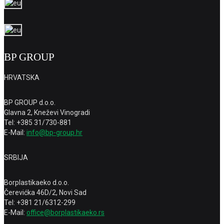
BP GROUP
HRVATSKA
BP GROUP d.o.o.
Glavna 2, Kneževi Vinogradi
Tel: +385 31/730-881
E-Mail:
info@bp-group.hr
SRBIJA
Borplastikaeko d.o.o.
Čerevićka 46D/2, Novi Sad
Tel: +381 21/6312-299
E-Mail:
office@borplastikaeko.rs