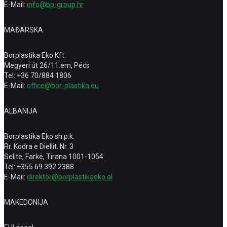
E-Mail:
info@bp-group.hr
MAĐARSKA
Borplastika Eko Kft.
Megyeri út 26/11.em, Pécs
Tel: +36 70/884 1806
E-Mail:
office@bor-plastika.eu
ALBANIJA
Borplastika Eko sh.p.k.
Rr. Kodra e Diellit. Nr. 3
Selitë, Farkë, Tirana 1001-1054
Tel: +355 69 392 2388
E-Mail:
direktor@borplastikaeko.al
MAKEDONIJA