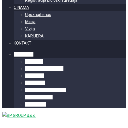
Registracija bioloških uređaja
O NAMA
Upoznajte nas
Misija
Vizija
KARIJERA
KONTAKT
Hrvatski
English
Deutsch
(
German
)
Serbian
Bosnian
Magyar
(
Hungarian
)
Montenegro
Albanian