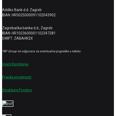
Addiko Bank d.d. Zagreb
IBAN: HR5025000091102043902
Zagrebačka banka d.d., Zagreb
IBAN: HR1023600001102347281
SWIFT: ZABAHR2X
*BP Group ne odgovara za eventualne pogreške u tekstu
Uvjeti Korištenja
Pravila privatnosti
Strukturni Fondovi