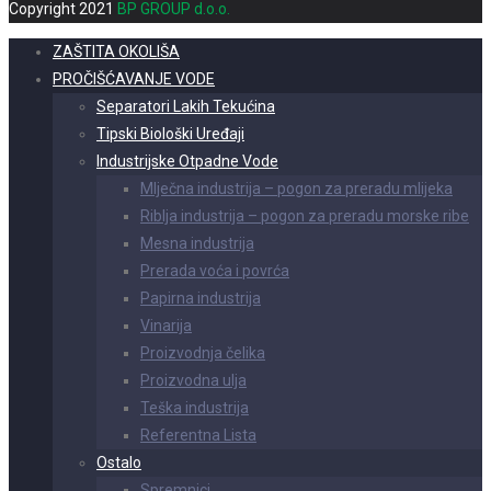
Copyright 2021
BP GROUP d.o.o.
ZAŠTITA OKOLIŠA
PROČIŠĆAVANJE VODE
Separatori Lakih Tekućina
Tipski Biološki Uređaji
Industrijske Otpadne Vode
Mlječna industrija – pogon za preradu mlijeka
Riblja industrija – pogon za preradu morske ribe
Mesna industrija
Prerada voća i povrća
Papirna industrija
Vinarija
Proizvodnja čelika
Proizvodna ulja
Teška industrija
Referentna Lista
Ostalo
Spremnici