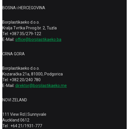
BOSNA i HERCEGOVINA
Borplastikaeko d.o.o.
Kralja Tvrtka Prvog br. 2, Tuzla
Tel: +387 35/279-122
E-Mail:
office@borplastikaeko.ba
CRNA GORA
Borplastikaeko d.o.o.
Kozaračka 21a, 81000, Podgorica
Tel: +382 20/240 780
E-Mail:
direktor@borplastikaeko.me
NOVI ZELAND
111 View Rd | Sunnyvale
Auckland 0612
Tel : +64 21/1931-777