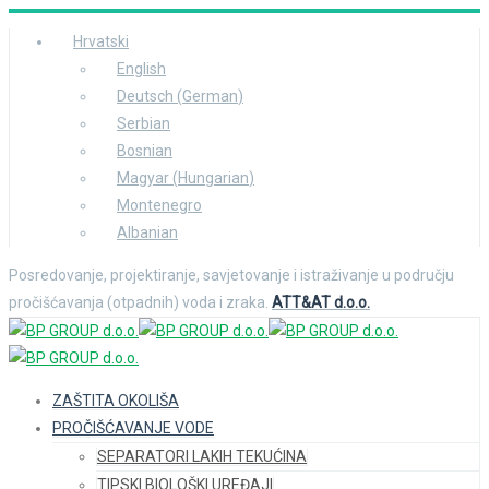
Hrvatski
English
Deutsch
(
German
)
Serbian
Bosnian
Magyar
(
Hungarian
)
Montenegro
Albanian
Posredovanje, projektiranje, savjetovanje i istraživanje u području
pročišćavanja (otpadnih) voda i zraka.
ATT&AT d.o.o.
ZAŠTITA OKOLIŠA
PROČIŠĆAVANJE VODE
SEPARATORI LAKIH TEKUĆINA
TIPSKI BIOLOŠKI UREĐAJI