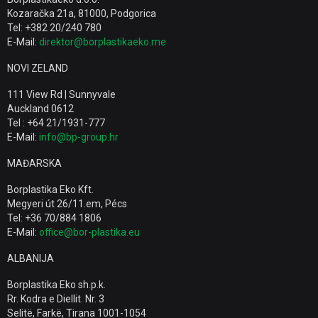
Kozaračka 21a, 81000, Podgorica
Tel: +382 20/240 780
E-Mail:
direktor@borplastikaeko.me
NOVI ZELAND
111 View Rd | Sunnyvale
Auckland 0612
Tel : +64 21/1931-777
E-Mail:
info@bp-group.hr
MAĐARSKA
Borplastika Eko Kft.
Megyeri út 26/11.em, Pécs
Tel: +36 70/884 1806
E-Mail:
office@bor-plastika.eu
ALBANIJA
Borplastika Eko sh.p.k.
Rr. Kodra e Diellit. Nr. 3
Selitë, Farkë, Tirana 1001-1054