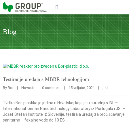
Blog
Testiranje uređaja s MBBR tehnologijom
0
By 
Bor
|
Novosti
|
0 comment
|
15 veljače, 2021    
|
Tvrtka Bor-plastika je jedina u Hrvatskoj koja je u suradnji s INL –
International Iberian Nanotechnology Laboratory iz Portugala i JSI –
Jožef Stefan Institute iz Slovenije, testirala uređaj za pročišćavanje
sanitarno – fekalne vode do 10 ES.