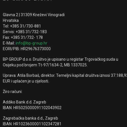
Glavna 2 | 31309 Kneževi Vinogradi
Hrvatska
Tel: +385 31/730-881
Servis: +385 31/732-183
Fax: +385 31/732- 178
E-Mail:
info@bp-group.hr
EORI/PIB: HR29676373000
BP GROUP d.o.o. Društvo je upisano u registar Trgovačkog suda u
Osijeku pod brojem Tt-97/1634-2, MB 1337025.
Uprava: Atila Borbaš, direktor. Temeljni kapital društva iznosi 37.188,9
EUR i uplaćen je u cijelosti.
Žiro računi:
Addiko Bank d.d. Zagreb
IBAN: HR5025000091102043902
Zagrebačka banka d.d., Zagreb
IBAN: HR1023600001102347281