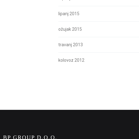
lipanj 2015
ožujak 2015
travanj 2013
kolovoz 2012
BP GROUP D.O.O.