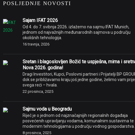
POSLJEDNJE NOVOSTI
Sajam IFAT 2026
Od 4. do 7. svibnja 2026. izlažemo na sajmu IFAT Munich,
jednom od najvažnijih međunarodnih sajmova u području
okolišnih tehnologija.
16 travnja, 2026
Sretan i blagoslovljen Božić te uspješna, mirna i sretn
Nova 2026. godina!
Dragi Investitori, Kupci, Poslovni partneri i Prijatelji BP GROU
dok se približavamo kraju još jedne godine, želimo vam prije
svega reći – hvala.
22 prosinca, 2025
Sajmu voda u Beogradu
Riječ je o jednom od najznačajnijih regionalnih događaja
posvećenih upravljanju vodama, komunalnim sustavima te
modernim tehnologijama u području vodnog gospodarstva.
8 prosinca, 2025