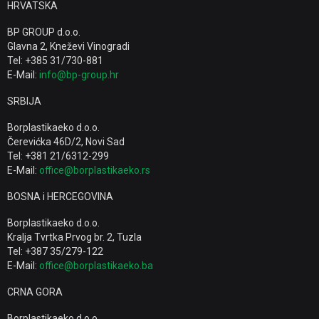
HRVATSKA
BP GROUP d.o.o.
Glavna 2, Kneževi Vinogradi
Tel: +385 31/730-881
E-Mail:
info@bp-group.hr
SRBIJA
Borplastikaeko d.o.o.
Čerevićka 46D/2, Novi Sad
Tel: +381 21/6312-299
E-Mail:
office@borplastikaeko.rs
BOSNA i HERCEGOVINA
Borplastikaeko d.o.o.
Kralja Tvrtka Prvog br. 2, Tuzla
Tel: +387 35/279-122
E-Mail:
office@borplastikaeko.ba
CRNA GORA
Borplastikaeko d.o.o.