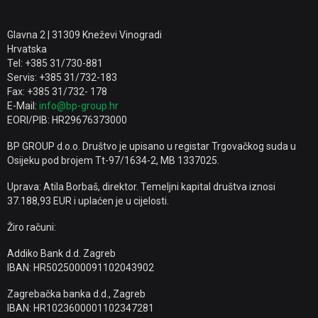
Glavna 2 | 31309 Kneževi Vinogradi
Hrvatska
Tel: +385 31/730-881
Servis: +385 31/732-183
Fax: +385 31/732- 178
E-Mail:
info@bp-group.hr
EORI/PIB: HR29676373000
BP GROUP d.o.o. Društvo je upisano u registar Trgovačkog suda u
Osijeku pod brojem Tt-97/1634-2, MB 1337025.
Uprava: Atila Borbaš, direktor. Temeljni kapital društva iznosi
37.188,93 EUR i uplaćen je u cijelosti.
Žiro računi:
Addiko Bank d.d. Zagreb
IBAN: HR5025000091102043902
Zagrebačka banka d.d., Zagreb
IBAN: HR1023600001102347281