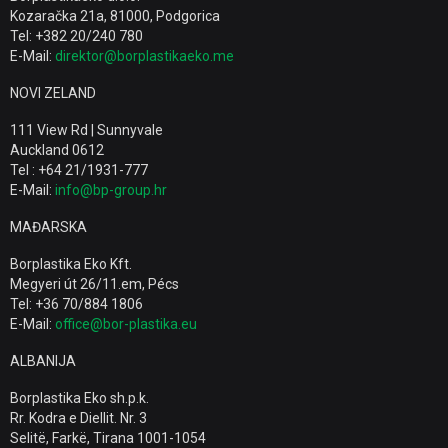
Kozaračka 21a, 81000, Podgorica
Tel: +382 20/240 780
E-Mail:
direktor@borplastikaeko.me
NOVI ZELAND
111 View Rd | Sunnyvale
Auckland 0612
Tel : +64 21/1931-777
E-Mail:
info@bp-group.hr
MAĐARSKA
Borplastika Eko Kft.
Megyeri út 26/11.em, Pécs
Tel: +36 70/884 1806
E-Mail:
office@bor-plastika.eu
ALBANIJA
Borplastika Eko sh.p.k.
Rr. Kodra e Diellit. Nr. 3
Selitë, Farkë, Tirana 1001-1054