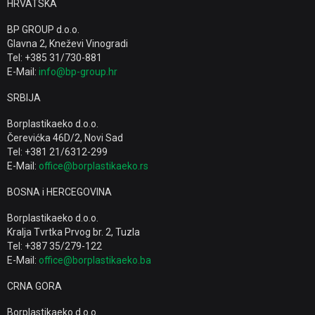
HRVATSKA
BP GROUP d.o.o.
Glavna 2, Kneževi Vinogradi
Tel: +385 31/730-881
E-Mail:
info@bp-group.hr
SRBIJA
Borplastikaeko d.o.o.
Čerevićka 46D/2, Novi Sad
Tel: +381 21/6312-299
E-Mail:
office@borplastikaeko.rs
BOSNA i HERCEGOVINA
Borplastikaeko d.o.o.
Kralja Tvrtka Prvog br. 2, Tuzla
Tel: +387 35/279-122
E-Mail:
office@borplastikaeko.ba
CRNA GORA
Borplastikaeko d.o.o.