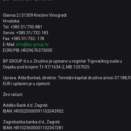
Glavna 2 | 31309 Kneževi Vinogradi
Hrvatska
Tel: +385 31/730-881
Servis: +385 31/732-183
Fax: +385 31/732- 178
E-Mail:
info@bp-group.hr
EORI/PIB: HR29676373000
BP GROUP d.o.o. Društvo je upisano u registar Trgovačkog suda u
Osijeku pod brojem Tt-97/1634-2, MB 1337025.
Uprava: Atila Borbaš, direktor. Temeljni kapital društva iznosi 37.188,9
EUR i uplaćen je u cijelosti.
Žiro računi:
Addiko Bank d.d. Zagreb
IBAN: HR5025000091102043902
Zagrebačka banka d.d., Zagreb
IBAN: HR1023600001102347281