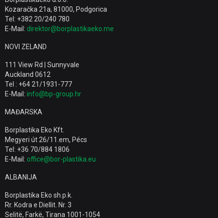
Kozaračka 21a, 81000, Podgorica
Tel: +382 20/240 780
E-Mail:
direktor@borplastikaeko.me
NOVI ZELAND
111 View Rd | Sunnyvale
Auckland 0612
Tel : +64 21/1931-777
E-Mail:
info@bp-group.hr
MAĐARSKA
Borplastika Eko Kft.
Megyeri út 26/11.em, Pécs
Tel: +36 70/884 1806
E-Mail:
office@bor-plastika.eu
ALBANIJA
Borplastika Eko sh.p.k.
Rr. Kodra e Diellit. Nr. 3
Selitë, Farkë, Tirana 1001-1054