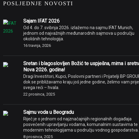
POSLJEDNJE NOVOSTI
Sajam IFAT 2026
Od 4. do 7. svibnja 2026. izlažemo na sajmu IFAT Munich,
jednom od najvažnijih međunarodnih sajmova u području
okolišnih tehnologija.
16 travnja, 2026
Sretan i blagoslovljen Božić te uspješna, mirna i sretn
Nova 2026. godina!
Dragi Investitori, Kupci, Poslovni partneri i Prijatelji BP GROU
dok se približavamo kraju još jedne godine, želimo vam prije
svega reći – hvala.
22 prosinca, 2025
Sajmu voda u Beogradu
Riječ je o jednom od najznačajnijih regionalnih događaja
posvećenih upravljanju vodama, komunalnim sustavima te
modernim tehnologijama u području vodnog gospodarstva.
8 prosinca, 2025