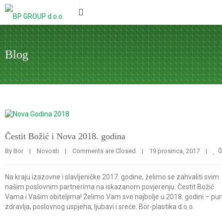
Blog
Čestit Božić i Nova 2018. godina
0
By 
Bor
|
Novosti
|
Comments are Closed
|
19 prosinca, 2017    
|
Na kraju izazovne i slavljeničke 2017. godine, želimo se zahvaliti svim
našim poslovnim partnerima na iskazanom povjerenju. Čestit Božić
Vama i Vašim obiteljima! Želimo Vam sve najbolje u 2018. godini – pu
zdravlja, poslovnog uspjeha, ljubavi i sreće. Bor-plastika d.o.o.