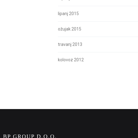
lipanj 2015
ožujak 2015
travanj 2013
kolovoz 2012
BP GROUP D.O.O.