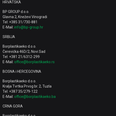
HRVATSKA
BP GROUP d.o.o.
Glavna 2, Kneževi Vinogradi
Tel: +385 31/730-881
E-Mail:
info@bp-group.hr
SRBIJA
Borplastikaeko d.o.o.
Čerevićka 46D/2, Novi Sad
Tel: +381 21/6312-299
E-Mail:
office@borplastikaeko.rs
BOSNA i HERCEGOVINA
Borplastikaeko d.o.o.
Kralja Tvrtka Prvog br. 2, Tuzla
Tel: +387 35/279-122
E-Mail:
office@borplastikaeko.ba
CRNA GORA
Borplastikaeko d.o.o.